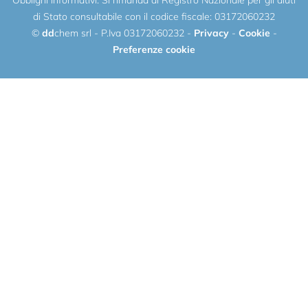
di Stato consultabile con il codice fiscale: 03172060232
©
dd
chem srl - P.Iva 03172060232 -
Privacy
-
Cookie
-
Preferenze cookie