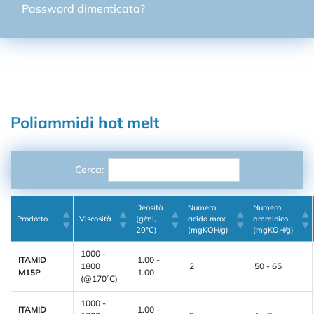
Password dimenticata?
Poliammidi hot melt
Cerca:
Densità
Numero
Numero
Prodotto
Viscosità
(g/ml,
acido max
amminico
20°C)
(mgKOH/g)
(mgKOH/g)
1000 -
ITAMID
1.00 -
1800
2
50 - 65
M15P
1.00
(@170°C)
1000 -
ITAMID
1.00 -