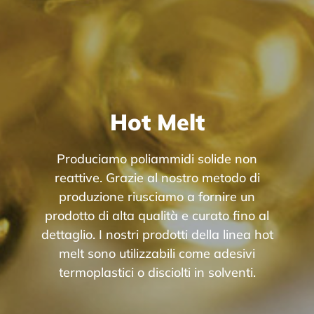
Hot Melt
Produciamo poliammidi solide non
reattive. Grazie al nostro metodo di
produzione riusciamo a fornire un
prodotto di alta qualità e curato fino al
dettaglio. I nostri prodotti della linea hot
melt sono utilizzabili come adesivi
termoplastici o disciolti in solventi.