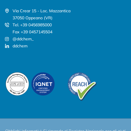
Via Crear 15 - Loc. Mazzantica
37050 Oppeano (VR)
Tel. +39 0456985000
Fax +39 0457145504
@ddchem_
ddchem
Obblighi informativi: Si rimanda al Registro Nazionale per gli aiuti